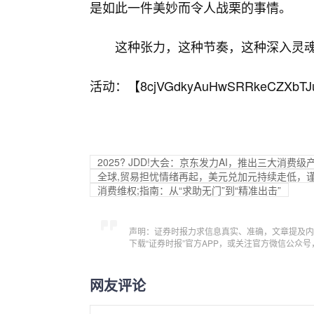
是如此一件美妙而令人战栗的事情。
这种张力，这种节奏，这种深入灵
活动：【
8cjVGdkyAuHwSRRkeCZXbTJ
2025? JDD!大会：京东发力AI，推出三大消费级
全球,贸易担忧情绪再起，美元兑加元持续走低，
消费维权;指南：从“求助无门”到“精准出击”
声明：证券时报力求信息真实、准确，文章提及内
下载“证券时报”官方APP，或关注官方微信公众
网友评论