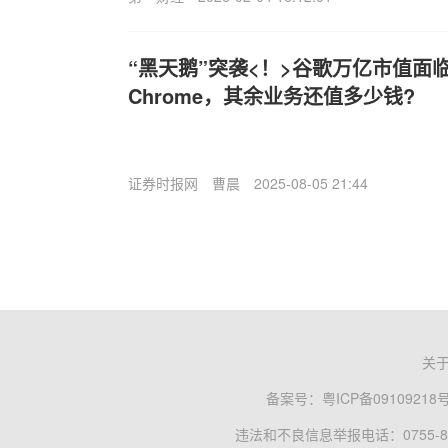
“黑天鹅”突袭<！>谷歌万亿市值面
Chrome，其余业务还值多少钱?
证券时报网
曹晨
2025-08-05 21:44
关
备案号：
粤ICP备09109218
违法和不良信息举报电话：0755-83