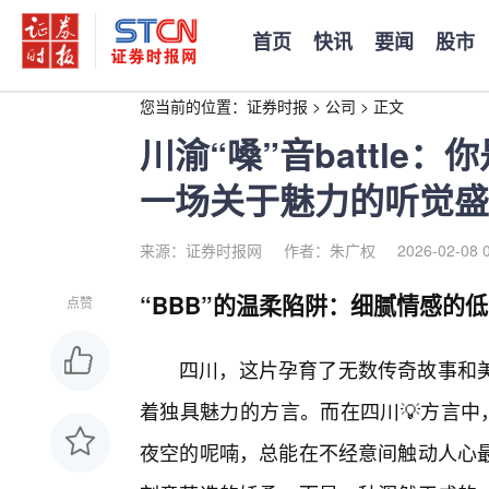
首页
快讯
要闻
股市
您当前的位置：
证券时报
>
公司
>
正文
川渝“嗓”音battle：
一场关于魅力的听觉盛
来源：证券时报网
作者：朱广权
2026-02-08 
“BBB”的温柔陷阱：细腻情感的
点赞
四川，这片孕育了无数传奇故事和美
着独具魅力的方言。而在四川💡方言中
夜空的呢喃，总能在不经意间触动人心