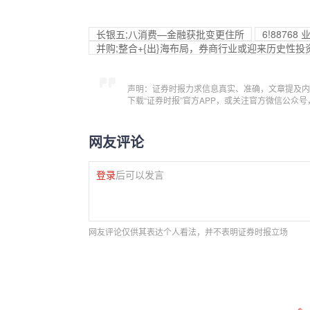
长银五;八消费—金融获批变更住所
6!887
并购;整合+{出}海布局，券商行业或迎来历史性投
声明：证券时报力求信息真实、准确，文章提及内
下载“证券时报”官方APP，或关注官方微信公众
网友评论
登录
后可以发言
网友评论仅供其表达个人看法，并不表明证券时报立场