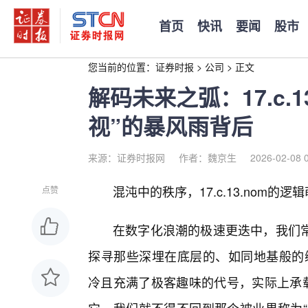
首页
快讯
要闻
股市
您当前的位置：
证券时报
>
公司
>
正文
解码未来之弧：17.c.
视”的暴风雨背后
来源：证券时报网
作者：魏京生
2026-02-08 
混沌中的秩序，17.c.13.nom的逻
点赞
在数字化浪潮的极速更迭中，我们
探寻那些深埋在底层的、如同地基般的编码
冷且充满了极客趣味的代号，实际上承载