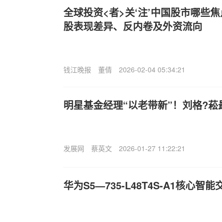
全球投资<者>关‘注’中国股市哪些
股表现差异、反内卷及外资流向
钱江晚报
董倩
2026-02-04 05:34:21
明星基金经理“以老带新”！刘格?菘
发展网
蔡英文
2026-01-27 11:22:21
华为S5—735-L48T4S-A1‌核心智