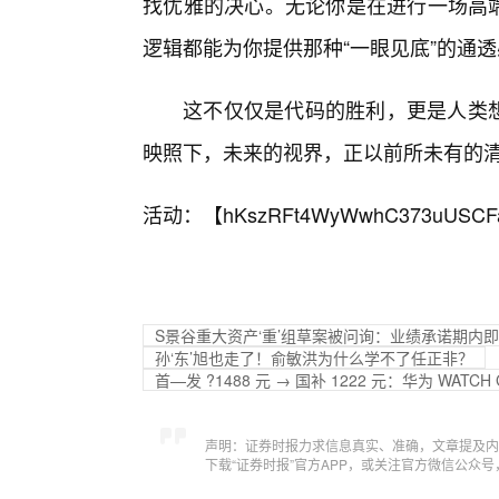
找优雅的决心。无论你是在进行一场高端
逻辑都能为你提供那种“一眼见底”的通
这不仅仅是代码的胜利，更是人类想
映照下，未来的视界，正以前所未有的
活动：【
hKszRFt4WyWwhC373uUSCF
S
景谷重大资产‘重’组草案被问询：业绩承诺期内
孙‘东’旭也走了！俞敏洪为什么学不了任正非？
首—发 ?1488 元 → 国补 1222 元：华为 WATC
声明：证券时报力求信息真实、准确，文章提及内
下载“证券时报”官方APP，或关注官方微信公众