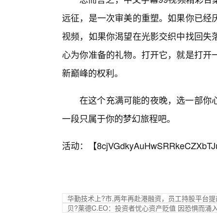
远征，是一次审美的重塑。如果你已经厌
视频，如果你渴望在光影交织中找回失
心为你准备的礼物。打开它，就是打开
新巅峰的权利。
在这个充满可能的夜晚，选一部你心
一段只属于你的梦幻旅程吧。
活动：【
8cjVGdkyAuHwSRRkeCZXbTJ
华勤技术上?市,两年再赴港融资，员工持股平台提前
贝?莱德C.EO：投资者忧心资产贬值 因恐惧而涌