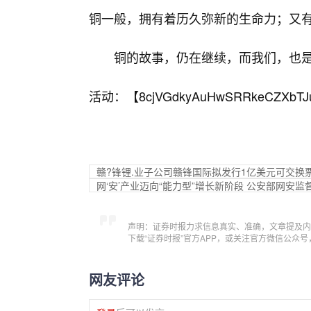
铜一般，拥有着历久弥新的生命力；又
铜的故事，仍在继续，而我们，也
活动：【
8cjVGdkyAuHwSRRkeCZXbTJ
赣?锋锂.业子公司赣锋国际拟发行1亿美元可交换
网‘安’产业迈向“能力型”增长新阶段 公安部网安
声明：证券时报力求信息真实、准确，文章提及内
下载“证券时报”官方APP，或关注官方微信公众
网友评论