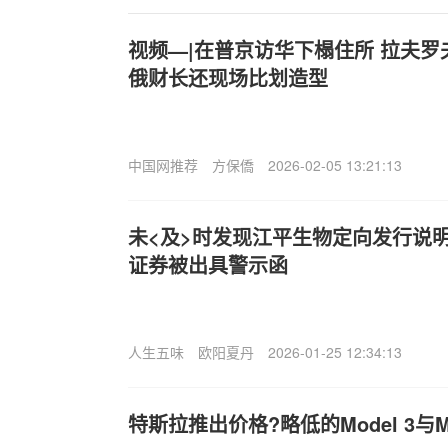
视频—|在普京访华下榻住所 拉夫
俄财长还现场比划造型
中国网推荐
方保僑
2026-02-05 13:21:13
未<及>时发现江平生物定向发行说
证券被出具警示函
人生五味
欧阳夏丹
2026-01-25 12:34:13
特斯拉推出价格?略低的Model 3与M