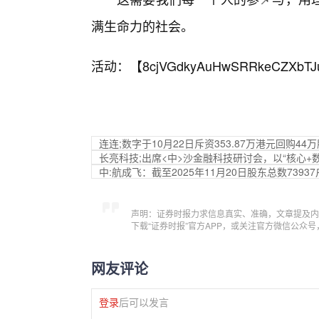
满生命力的社会。
活动：【
8cjVGdkyAuHwSRRkeCZXbTJ
连连;数字于10月22日斥资353.87万港元回购44万
长亮科技;出席<中>沙金融科技研讨会，以“核心+
中:航成飞：截至2025年11月20日股东总数73937
声明：证券时报力求信息真实、准确，文章提及内
下载“证券时报”官方APP，或关注官方微信公众
网友评论
登录
后可以发言