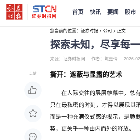
首页
快讯
要闻
股市
您当前的位置：
证券时报
>
公司
>
正文
探索未知，尽享每一
来源：证券时报网
作者：陈嘉倩
2026-02
撕开：遮蔽与显露的艺术
点赞
在人际交往的层层帷幕中，总
只在最私密的时刻，才得以展现其璀
而是一种充满仪式感的揭示，是脆
契，更关乎一种由内而外的释放。