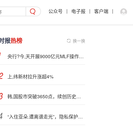
公众号
电子报
客户端
时报
热榜
换一换
央行?今,天开展9000亿元MLF操作，有何信号？
上,纬新材拉升涨超4%
韩,国股市突破3650点，续创历史新高
“入住亚朵.遭离谱走光”，隐私保护不能“单向”妥协