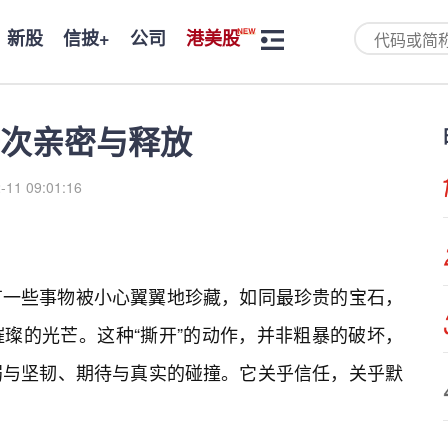
新股
信披+
公司
港美股
次亲密与释放
-11 09:01:16
有一些事物被小心翼翼地珍藏，如同最珍贵的宝石，
璨的光芒。这种“撕开”的动作，并非粗暴的破坏，
弱与坚韧、期待与真实的碰撞。它关乎信任，关乎默