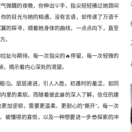
气微醺的夜晚，你伸出💡手，指尖轻轻拂过她颈间
。你的目光与她的相遇，没有言语，却传递了万语千
翼翼的探寻，顺着她身体的曲线，一点点向下，直至
方。
拉扯与期待。每一次指尖的🔥停留，每一次轻微的
伪装，揭示着内心深处的渴望。
一般🤔，层层递进，引人入胜。初遇时的羞涩，如同
内里的柔软。而随着彼此📘的深入了解，信任的建
更加坚韧，需要更温柔、更耐心的“撕开”。每一次
纳、被懂得的喜悦，以及一种想要进一步😎探索的冲