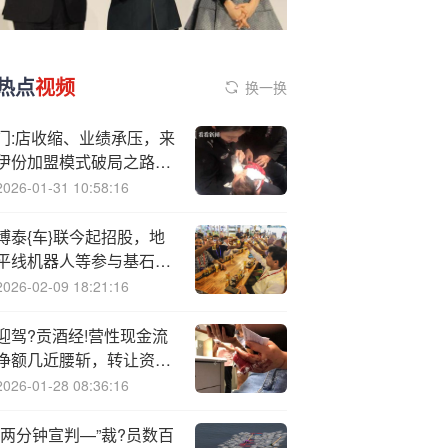
热点
视频
换一换
门:店收缩、业绩承压，来
伊份加盟模式破局之路能
否走得通？
2026-01-31 10:58:16
博泰{车}联今起招股，地
平线机器人等参与基石投
资，9月30日香港上市
2026-02-09 18:21:16
迎驾?贡酒经!营性现金流
净额几近腰斩，转让资产
聚焦主业
2026-01-28 08:36:16
“两分钟宣判—”裁?员数百