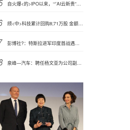
自火爆<的>IPO以来，‘“’AI云新贵”CoreWeave高管已“套现”超10亿美元
颀<中>科技累计回购8;71万股 金额1亿元
彭博社?：特斯拉进军印度首战遇冷，迄今仅获 600 多辆订单
泉峰—汽车：聘任杨文亚为公司副总经理