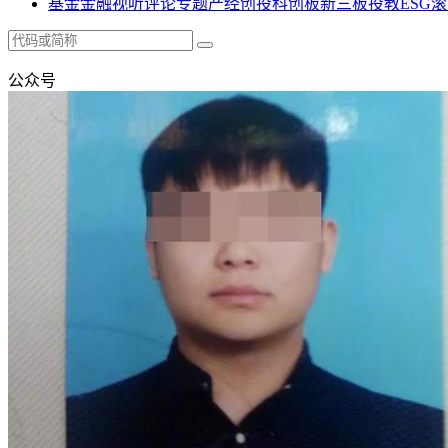
基金
金融
视听
评论
专题
产经
创投
科创板
新三板
投教
ESG
滚
公众号