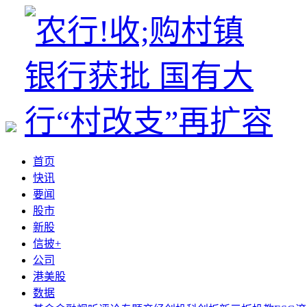
首页
快讯
要闻
股市
新股
信披+
公司
港美股
数据