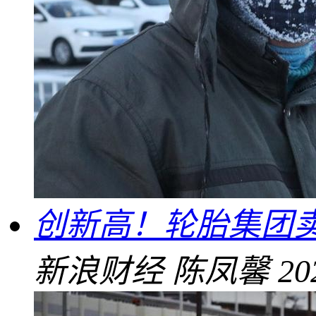
创新高！轮胎集团卖?
新浪财经
陈凤馨
20